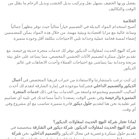
بفضل وزنها الخفيف يسهل نقل وتركيب بديل الخشب وبديل الرخام ما يقلل من
الوقت والتكاليف.
الخلاصة
أصبح استخدام المواد البديلة في التصميم خياراً مثالياً حيث توفر مظهراً جمالياً
ومتانة عالية مع مزايا اقتصادية وبيئية مهمة، من خلال هذه المواد يمكن للمصممين
إضفاء لمسة فخامة عملية وجذابة تلبي الاحتياجات بتكلفة أقل وجودة متميزة.
شركة النهج الحديث لمقاولات الديكور توفر لك خدمات منجرة حديثة ورخيصة، مع
تقديم حلول مبتكرة لتصميم الأثاث الخشبي المخصص، مما يساعد على خلق بيئة
مريحة وجذابة بما يتماشى مع احتياجات العملاء وأحدث الاتجاهات في عالم
الديكور.
إن كنت ترغب باستشارتنا والاستفادة من خبرات فريقنا المتخصص في
أعمال
الديكور والتصميم الداخلي
فشركتنا موجودة في إمارة الشارقة لتقدم لك أحدث
أساليب التصميم ومجموعة واسعة من الخدمات بما في ذلك
خدمات المنجرة
المتميزة والرخيصة
وفي نفس الوقت يسعدنا دائماً مساعدتك في تلبية أي تصاميم
غير تقليدية نحن هنا لتقديم
حلول ديكور
قادرة متميزة تتناسب مع أي مشروع وفي
أي وقت
.
لماذا تختار شركة النهج الحديث لمقاولات الديكور؟
شركة النهج الحديث لمقاولات الديكور
،
شركة ديكور في الشارقة
متخصصة في
تقديم حلول مبتكرة وعصرية في مجال الديكور و
التصميم الداخلي
، نحن
شركة