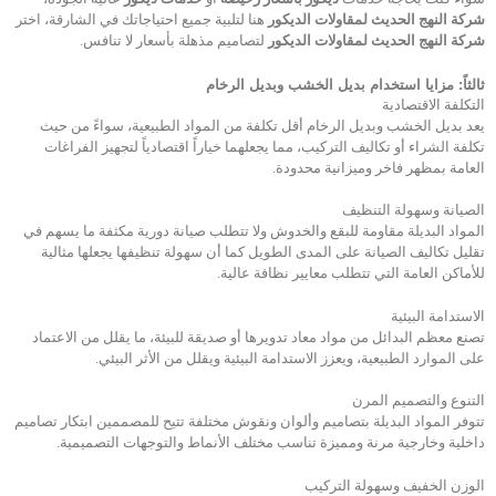
شركة النهج الحديث لمقاولات الديكور
هنا لتلبية جميع احتياجاتك في الشارقة، اختر
شركة النهج الحديث لمقاولات الديكور
لتصاميم مذهلة بأسعار لا تنافس.
ثالثاً
:
مزايا استخدام بديل الخشب وبديل الرخام
التكلفة الاقتصادية
يعد بديل الخشب وبديل الرخام أقل تكلفة من المواد الطبيعية، سواءً من حيث
تكلفة الشراء أو تكاليف التركيب، مما يجعلهما خياراً اقتصادياً لتجهيز الفراغات
العامة بمظهر فاخر وميزانية محدودة.
الصيانة وسهولة التنظيف
المواد البديلة مقاومة للبقع والخدوش ولا تتطلب صيانة دورية مكثفة ما يسهم في
تقليل تكاليف الصيانة على المدى الطويل كما أن سهولة تنظيفها يجعلها مثالية
للأماكن العامة التي تتطلب معايير نظافة عالية.
الاستدامة البيئية
تصنع معظم البدائل من مواد معاد تدويرها أو صديقة للبيئة، ما يقلل من الاعتماد
على الموارد الطبيعية، ويعزز الاستدامة البيئية ويقلل من الأثر البيئي.
التنوع والتصميم المرن
تتوفر المواد البديلة بتصاميم وألوان ونقوش مختلفة تتيح للمصممين ابتكار تصاميم
داخلية وخارجية مرنة ومميزة تناسب مختلف الأنماط والتوجهات التصميمية.
الوزن الخفيف وسهولة التركيب