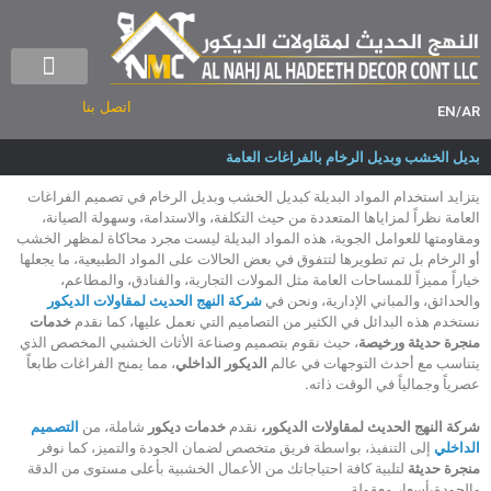
منجرة حديثة
شركة ديكور – الر
اتصل بنا
EN
/
AR
بديل الخشب وبديل الرخام بالفراغات العامة
يتزايد استخدام المواد البديلة كبديل الخشب وبديل الرخام في تصميم الفراغات
العامة نظراً لمزاياها المتعددة من حيث التكلفة، والاستدامة، وسهولة الصيانة،
ومقاومتها للعوامل الجوية، هذه المواد البديلة ليست مجرد محاكاة لمظهر الخشب
أو الرخام بل تم تطويرها لتتفوق في بعض الحالات على المواد الطبيعية، ما يجعلها
خياراً مميزاً للمساحات العامة مثل المولات التجارية، والفنادق، والمطاعم،
والحدائق، والمباني الإدارية، ونحن في
شركة النهج الحديث لمقاولات الديكور
نستخدم هذه البدائل في الكثير من التصاميم التي نعمل عليها، كما نقدم
خدمات
منجرة حديثة ورخيصة
، حيث نقوم بتصميم وصناعة الأثاث الخشبي المخصص الذي
يتناسب مع أحدث التوجهات في عالم
الديكور الداخلي
، مما يمنح الفراغات طابعاً
عصرياً وجمالياً في الوقت ذاته
.
شركة النهج الحديث لمقاولات الديكور،
نقدم
خدمات ديكور
شاملة، من
التصميم
الداخلي
إلى التنفيذ، بواسطة فريق متخصص لضمان الجودة والتميز، كما نوفر
منجرة حديثة
لتلبية كافة احتياجاتك من الأعمال الخشبية بأعلى مستوى من الدقة
والجودةبأسعار معقولة.