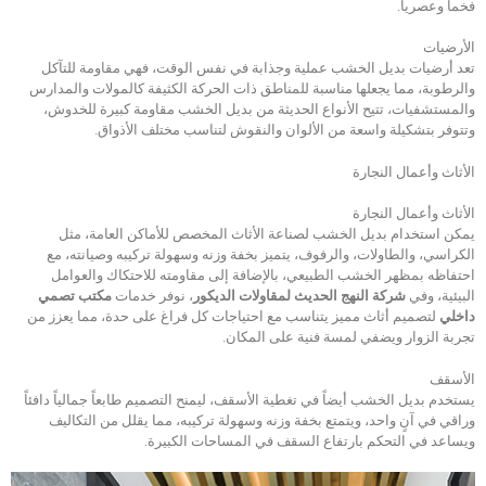
فخماً وعصرياً.
الأرضيات
تعد أرضيات بديل الخشب عملية وجذابة في نفس الوقت، فهي مقاومة للتآكل
والرطوبة، مما يجعلها مناسبة للمناطق ذات الحركة الكثيفة كالمولات والمدارس
والمستشفيات، تتيح الأنواع الحديثة من بديل الخشب مقاومة كبيرة للخدوش،
وتتوفر بتشكيلة واسعة من الألوان والنقوش لتناسب مختلف الأذواق.
الأثاث وأعمال النجارة
الأثاث وأعمال النجارة
يمكن استخدام بديل الخشب لصناعة الأثاث المخصص للأماكن العامة، مثل
الكراسي، والطاولات، والرفوف، يتميز بخفة وزنه وسهولة تركيبه وصيانته، مع
احتفاظه بمظهر الخشب الطبيعي، بالإضافة إلى مقاومته للاحتكاك والعوامل
البيئية، وفي
شركة النهج الحديث لمقاولات الديكور
، نوفر خدمات
مكتب تصمي
داخلي
لتصميم أثاث مميز يتناسب مع احتياجات كل فراغ على حدة، مما يعزز من
تجربة الزوار ويضفي لمسة فنية على المكان.
الأسقف
يستخدم بديل الخشب أيضاً في تغطية الأسقف، ليمنح التصميم طابعاً جمالياً دافئاً
وراقي في آنٍ واحد، ويتمتع بخفة وزنه وسهولة تركيبه، مما يقلل من التكاليف
ويساعد في التحكم بارتفاع السقف في المساحات الكبيرة.