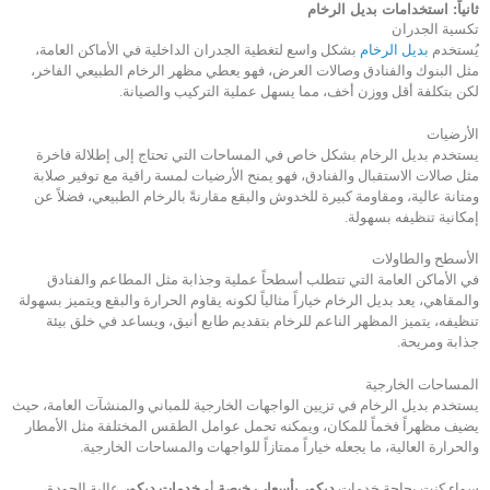
ثانياً
:
استخدامات بديل الرخام
تكسية الجدران
يُستخدم
بديل الرخام
بشكل واسع لتغطية الجدران الداخلية في الأماكن العامة،
مثل البنوك والفنادق وصالات العرض، فهو يعطي مظهر الرخام الطبيعي الفاخر،
لكن بتكلفة أقل ووزن أخف، مما يسهل عملية التركيب والصيانة.
الأرضيات
يستخدم بديل الرخام بشكل خاص في المساحات التي تحتاج إلى إطلالة فاخرة
مثل صالات الاستقبال والفنادق، فهو يمنح الأرضيات لمسة راقية مع توفير صلابة
ومتانة عالية، ومقاومة كبيرة للخدوش والبقع مقارنةً بالرخام الطبيعي، فضلاً عن
إمكانية تنظيفه بسهولة.
الأسطح والطاولات
في الأماكن العامة التي تتطلب أسطحاً عملية وجذابة مثل المطاعم والفنادق
والمقاهي، يعد بديل الرخام خياراً مثالياً لكونه يقاوم الحرارة والبقع ويتميز بسهولة
تنظيفه، يتميز المظهر الناعم للرخام بتقديم طابع أنيق، ويساعد في خلق بيئة
جذابة ومريحة.
المساحات الخارجية
يستخدم بديل الرخام في تزيين الواجهات الخارجية للمباني والمنشآت العامة، حيث
يضيف مظهراً فخماً للمكان، ويمكنه تحمل عوامل الطقس المختلفة مثل الأمطار
والحرارة العالية، ما يجعله خياراً ممتازاً للواجهات والمساحات الخارجية.
سواء كنت بحاجة خدمات
ديكور بأسعار رخيصة
أو
خدمات ديكور
عالية الجودة،