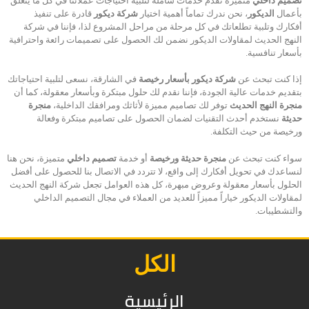
تصميم داخلي
متميزة نقدم خدمات شاملة لتلبية احتياجات عملائنا في كل ما يتعلق
بأعمال
الديكور
، نحن ندرك تماماً أهمية اختيار
شركة ديكور
قادرة على تنفيذ
أفكارك وتلبية تطلعاتك في كل مرحلة من مراحل المشروع لذا، فإننا في شركة
النهج الحديث لمقاولات الديكور نضمن لك الحصول على تصميمات رائعة واحترافية
بأسعار تنافسية.
إذا كنت تبحث عن
شركة ديكور بأسعار رخيصة
في الشارقة، نسعى لتلبية احتياجاتك
بتقديم خدمات عالية الجودة، فإننا نقدم لك حلول مبتكرة وبأسعار معقولة، كما أن
منجرة النهج الحديث
توفر لك تصاميم مميزة لأثاثك ومرافقك الداخلية،
منجرة
حديثة
نستخدم أحدث التقنيات لضمان الحصول على تصاميم مبتكرة وفعالة
ورخيصة من حيث التكلفة.
سواء كنت تبحث عن
منجرة حديثة ورخيصة
أو خدمة
تصميم داخلي
متميزة، نحن هنا
لنساعدك في تحويل أفكارك إلى واقع، لا تتردد في الاتصال بنا للحصول على أفضل
الحلول بأسعار معقولة وعروض مبهرة، كل هذه العوامل تجعل شركة النهج الحديث
لمقاولات الديكور خياراً مميزاً للعديد من العملاء في مجال التصميم الداخلي
والتشطيبات.
الكل
الرئيسية