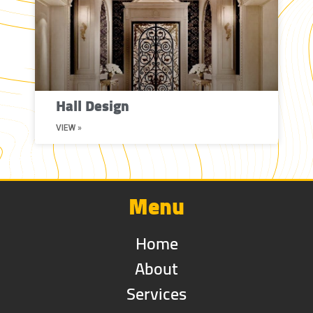
Hall Design
VIEW »
Menu
Home
About
Services